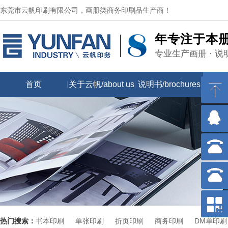
东莞市云帆印刷有限公司，画册类商务印刷品生产商！
年专注于本
专业生产画册 · 说
首页
关于云帆/about us
说明书/brochures
画册/
热门搜索：
书本印刷
单张印刷
折页印刷
商务印刷
DM单印刷