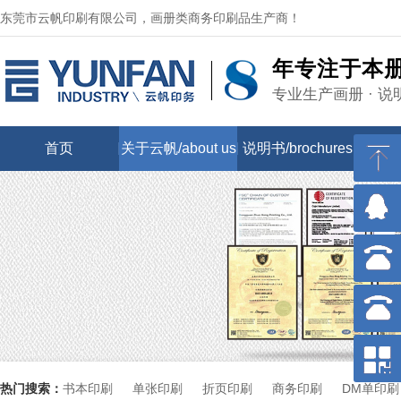
东莞市云帆印刷有限公司，画册类商务印刷品生产商！
年专注于本
专业生产画册 · 说
首页
关于云帆/about us
说明书/brochures
画册/
热门搜索：
书本印刷
单张印刷
折页印刷
商务印刷
DM单印刷